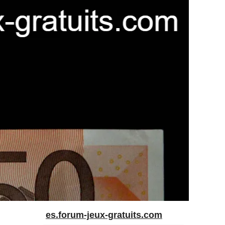
es.forum-jeux-gratuits.com